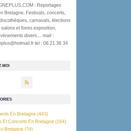
NEPLUS.COM : Reportages
n Bretagne. Festivals, concerts,
discothèques, carnavals, élections
 salons et foires exposition,
évènements divers.... mail :
plus@hotmail.fr tel : 06 21 36 34
Z-MOI
ORIES
nts En Bretagne
(443)
ls Et Concerts En Bretagne
(164)
En Bretagne
(74)