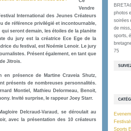
Ce
BRETAG
Vendre
photos e
Festival International des Jeunes Créateurs
soirées 
u de référence privilégié et incontournable,
de miss,
 qui seront demain, les étoiles de la planète
sports, 
te du jury est la créatrice Ece Ege de la
bretagne
ice du festival, est Noémie Lenoir. Le jury
75
ournalistes. Présent également, en tant que
e Jitrois.
SUIVE
on en présence de Martine Craveia Shutz,
ent présents de nombreuses personnalités.
ernard Montiel, Mathieu Delormeau, Benoit,
ny. Invité surprise, le rappeur Joey Starr.
CATÉG
agloire Delcraud-Varaud, se déroulait au
Eveneme
oir, avec la présentation des 10 créateurs
Festiva
Sports 