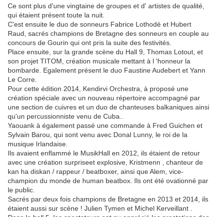
Ce sont plus d'une vingtaine de groupes et d' artistes de qualité,
qui étaient présent toute la nuit.
C'est ensuite le duo de sonneurs Fabrice Lothodé et Hubert
Raud, sacrés champions de Bretagne des sonneurs en couple au
concours de Gourin qui ont pris la suite des festivités.
Place ensuite, sur la grande scène du Hall 9, Thomas Lotout, et
son projet TITOM, création musicale mettant à l 'honneur la
bombarde. Egalement présent le duo Faustine Audebert et Yann
Le Corre.
Pour cette édition 2014, Kendirvi Orchestra, à proposé une
création spéciale avec un nouveau répertoire accompagné par
une section de cuivres et un duo de chanteuses balkaniques ainsi
qu'un percussionniste venu de Cuba..
Yaouank à également passé une commande à Fred Guichen et
Sylvain Barou, qui sont venu avec Donal Lunny, le roi de la
musique Irlandaise.
Ils avaient enflammé le MusikHall en 2012, ils étaient de retour
avec une création surpriseet explosive, Kristmenn , chanteur de
kan ha diskan / rappeur / beatboxer, ainsi que Alem, vice-
champion du monde de human beatbox. Ils ont été ovationné par
le public.
Sacrés par deux fois champions de Bretagne en 2013 et 2014, ils
étaient aussi sur scène ! Julien Tymen et Michel Kerveillant .