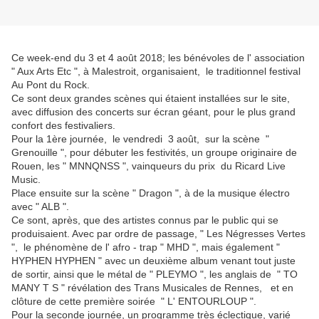
Ce week-end du 3 et 4 août 2018; les bénévoles de l' association
" Aux Arts Etc ", à Malestroit, organisaient, le traditionnel festival
Au Pont du Rock.
Ce sont deux grandes scènes qui étaient installées sur le site,
avec diffusion des concerts sur écran géant, pour le plus grand
confort des festivaliers.
Pour la 1ère journée, le vendredi 3 août, sur la scène "
Grenouille ", pour débuter les festivités, un groupe originaire de
Rouen, les " MNNQNSS ", vainqueurs du prix du Ricard Live
Music.
Place ensuite sur la scène " Dragon ", à de la musique électro
avec " ALB ".
Ce sont, après, que des artistes connus par le public qui se
produisaient. Avec par ordre de passage, " Les Négresses Vertes
", le phénomène de l' afro - trap " MHD ", mais également "
HYPHEN HYPHEN " avec un deuxième album venant tout juste
de sortir, ainsi que le métal de " PLEYMO ", les anglais de " TO
MANY T S " révélation des Trans Musicales de Rennes, et en
clôture de cette première soirée " L' ENTOURLOUP ".
Pour la seconde journée, un programme très éclectique, varié