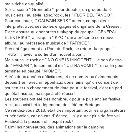
mais riche en qualité !
Sur la scène " Grenouille ", pour débuter, un groupe de 8
musiciens, au style latino/rock , les " FLOR DEL FANGO ".
Pour continuer, " GAUVAIN SERS " auteur, compositeur
interprète, avec ses textes engagés et originaire de la Creuse.
Place ensuite aux sonorités funk/pop du groupe " GENERAL
ELEKTRIKS ", ainsi qu' à " KYO " qui à présenté son nouvel
album, au métissage musical de " PATRICE ".
Présent également au Pont du Rock, le retour du groupe "
TRUST ", avec la sortie d'un nouvel album.
Mais aussi le rock de " NO ONE IS INNOCENT ", le son électro
de " FAKEAR ", le son métal de " ULTRA VOMIT ", et enfin pour
terminer en beauté " MOME ".
Après deux années déficitaires, et de nombreux évènements
depuis 1 an, avec un appel aux dons, ainsi qu' un concert de
soutien et un changement de date pour le festival, c'est un pari
qui était risqué, mais qui à été réussi !
Les soutiens ont été très nombreux pour le plus ancien festival
rock, associatif et indépendant de l' été en Bretagne.
Ce rendez-vous 2018, était très important pour les organisateurs
et bénévoles, car en cas d' échec, il n' y aurait plus de festival.
Festival à la passion et l' esprit rock !
Parmi les nouveautés, des animations sur le camping !