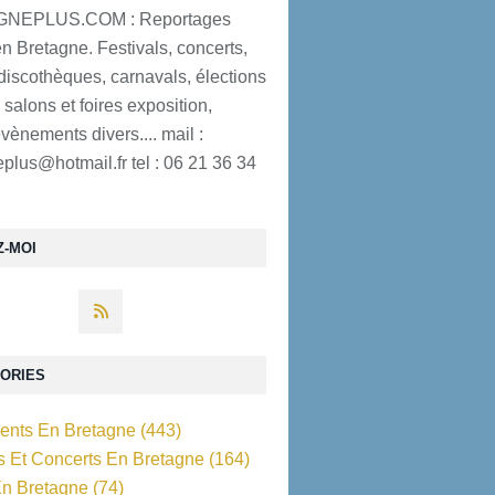
NEPLUS.COM : Reportages
n Bretagne. Festivals, concerts,
discothèques, carnavals, élections
 salons et foires exposition,
évènements divers.... mail :
plus@hotmail.fr tel : 06 21 36 34
Z-MOI
ORIES
nts En Bretagne
(443)
ls Et Concerts En Bretagne
(164)
En Bretagne
(74)