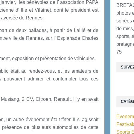
 janvier, les bénévoles de l' association PAPA
BRETAG
enne d' Ille et Vilaine), dont le président est
photos e
traversée de Rennes.
soirées 
de miss,
rt de deux ballades, à partir de Laillé et de
sports, 
entre ville de Rennes, sur l' Esplanade Charles
bretagne
75
nt, exposition et présentation de véhicules.
SUIVE
lic était au rendez-vous, et les amateurs de
s pouvaient admirer et contempler tous ces
Mustang, 2 CV, Citroen, Renault. Il y en avait
CATÉG
Eveneme
, un autre évènement était fêter. Il s' agissait
Festiva
 présence de plusieurs automobiles de cette
Sports 