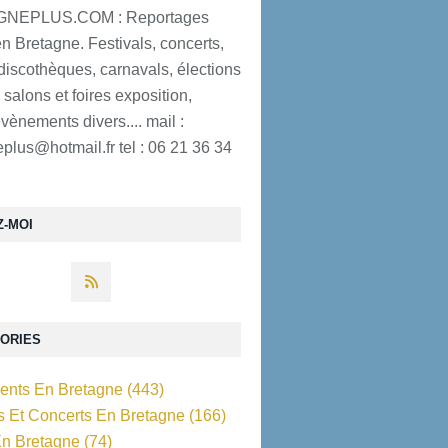
NEPLUS.COM : Reportages
n Bretagne. Festivals, concerts,
discothèques, carnavals, élections
 salons et foires exposition,
évènements divers.... mail :
plus@hotmail.fr tel : 06 21 36 34
Z-MOI
ORIES
nts En Bretagne
(443)
ls Et Concerts En Bretagne
(166)
En Bretagne
(74)