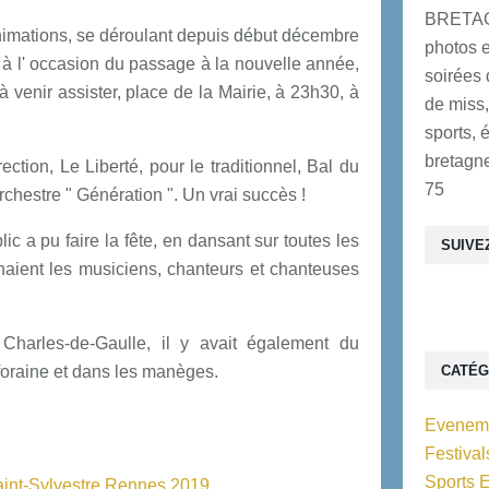
BRETAG
imations, se déroulant depuis début décembre
photos e
t à l' occasion du passage à la nouvelle année,
soirées 
à venir assister, place de la Mairie, à 23h30, à
de miss,
sports, 
bretagne
ection, Le Liberté, pour le traditionnel, Bal du
75
rchestre " Génération ". Un vrai succès !
ic a pu faire la fête, en dansant sur toutes les
SUIVE
naient les musiciens, chanteurs et chanteuses
 Charles-de-Gaulle, il y avait également du
 foraine et dans les manèges.
CATÉG
Eveneme
Festiva
Sports 