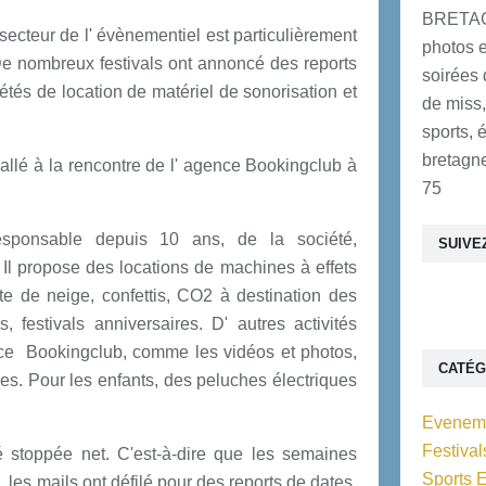
BRETAG
ecteur de l' évènementiel est particulièrement
photos e
 De nombreux festivals ont annoncé des reports
soirées 
étés de location de matériel de sonorisation et
de miss,
.
sports, 
bretagne
allé à la rencontre de l' agence Bookingclub à
75
responsable depuis 10 ans, de la société,
SUIVE
 Il propose des locations de machines à effets
e de neige, confettis, CO2 à destination des
 festivals anniversaires. D' autres activités
nce Bookingclub, comme les vidéos et photos,
CATÉG
es. Pour les enfants, des peluches électriques
Eveneme
Festiva
é stoppée net. C'est-à-dire que les semaines
Sports 
é, les mails ont défilé pour des reports de dates.