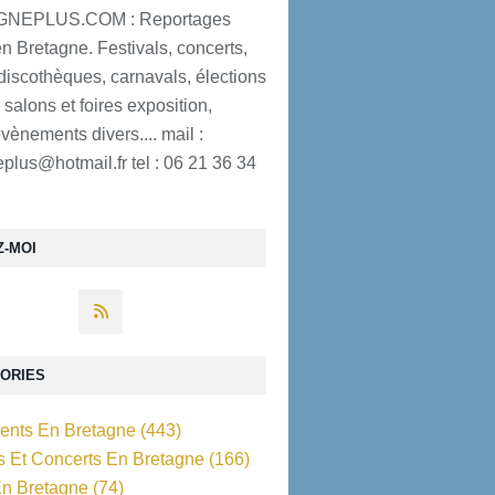
NEPLUS.COM : Reportages
n Bretagne. Festivals, concerts,
discothèques, carnavals, élections
 salons et foires exposition,
évènements divers.... mail :
plus@hotmail.fr tel : 06 21 36 34
Z-MOI
ORIES
nts En Bretagne
(443)
ls Et Concerts En Bretagne
(166)
En Bretagne
(74)