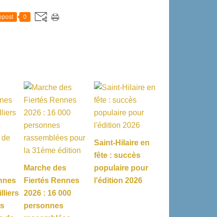
epost
0
Saint-Hilaire en
fête : succès
Marche des
populaire pour
nnes
Fiertés Rennes
l'édition 2026
lliers
2026 : 16 000
es
personnes