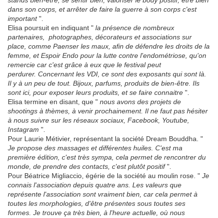
stands bien-être, se sentir bien, valoriser le body positif, être bien
dans son corps, et arrêter de faire la guerre à son corps c'est
important
".
Elisa poursuit en indiquant "
la présence de nombreux
partenaires, photographes, décorateurs et associations sur
place, comme Paenser les maux, afin de défendre les droits de la
femme, et Espoir Endo pour la lutte contre l'endométriose, qu'on
remercie car c'est grâce à eux que le festival peut
perdurer. Concernant les VDI, ce sont des exposants qui sont là.
Il y à un peu de tout. Bijoux, parfums, produits de bien-être. Ils
sont ici, pour exposer leurs produits, et se faire connaitre
".
Elisa termine en disant, que "
nous avons des projets de
shootings à thèmes, à venir prochainement. Il ne faut pas hésiter
à nous suivre sur les réseaux sociaux, Facebook, Youtube,
Instagram
".
Pour Laurie Métivier, représentant la société Dream Bouddha. "
Je propose des massages et différentes huiles. C'est ma
première édition, c'est très sympa, cela permet de rencontrer du
monde, de prendre des contacts, c'est plutôt positif
".
Pour Béatrice Migliaccio, égérie de la société au moulin rose. "
Je
connais l'association depuis quatre ans. Les valeurs que
représente l'association sont vraiment bien, car cela permet à
toutes les morphologies, d'être présentes sous toutes ses
formes. Je trouve ça très bien, à l'heure actuelle, où nous