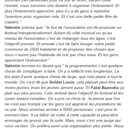
sommes 240 bénévoles pour ce soir et sinon, durant toute
l'année, nous sommes une dizaine à organiser l'évènement. Et
plus l'évènement approche, plus il y a de gens à rejoindre
l'aventure pour organiser cela. Et c'est une belle petite fête de
copains
".
Valentin
précise que "
le but de l'association est de proposer un
festival intergénérationnel. Autant du côté musical ou qu'au
niveau de l'association c'est de mélanger tous les âges, c'est
l'objectif premier. Et ensuite c'est de faire bouger notre petite
commune de 2500 habitants et de proposer des choses que
nous n'avons pas l'habitude de voir par chez nous. Et les gens
apprécient l'évènement
".
Valentin
termine en disant que "
la programmation c'est quelque
chose de compliquer à faire. On y a réfléchi très longtemps. Le
but était d'avoir quelque chose de large, que cela plaise à tout le
monde. On s'est dit que
Soldat Louis
, cela plaisait peut-être aux
moins jeunes, mais les jeunes aiment aussi. Et
Fatal Bazooka
ça
plaît aux plus jeunes. Cela rentrait dans l'objectif du festival et les
cases étaient remplies. On a pris ce choix-là. Je pense que l'on
ne s'est pas trompé car les gens ont apprécié les prestations de
ce soir. Nous sommes arrivés à 5000 personnes, c'est pour le
moment bien. Il va falloir se roder à cette capacité et peut-être
envisager de grossir par la suite. Mais, nous c'est une jauge qui
nous va bien. On préfère avoir une organisation plus petite. Nous