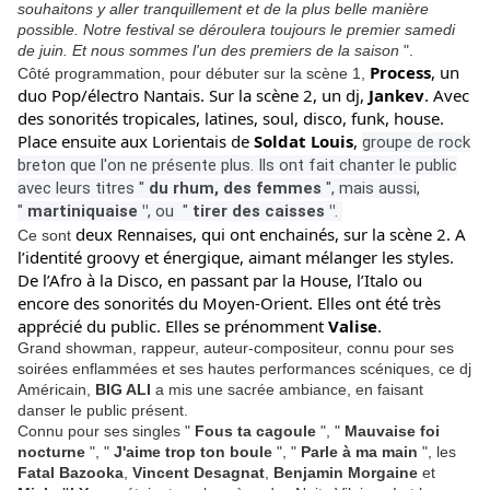
souhaitons y aller tranquillement et de la plus belle manière
possible. Notre festival se déroulera toujours le premier samedi
de juin. Et nous sommes l'un des premiers de la saison
".
Process
, un 
Côté programmation, pour débuter sur la scène 1,
duo Pop/électro Nantais. Sur la scène 2, un dj, 
Jankev
. Avec 
des sonorités tropicales, latines, soul, disco, funk, house. 
Place ensuite aux Lorientais de 
Soldat Louis
, 
groupe de rock
breton que l'on ne présente plus. Ils ont fait chanter le public
avec leurs titres "
du rhum, des femmes
", mais aussi,
"
martiniquaise "
, ou "
tirer des caisses "
.
deux Rennaises, qui ont enchainés, sur la scène 2. A 
Ce sont
l’identité groovy et énergique, aimant mélanger les styles. 
De l’Afro à la Disco, en passant par la House, l’Italo ou 
encore des sonorités du Moyen-Orient. Elles ont été très 
apprécié du public. Elles se prénomment 
Valise
. 
Grand showman, rappeur, auteur-compositeur, connu pour ses
soirées enflammées et ses hautes performances scéniques, ce dj
Américain,
BIG ALI
a mis une sacrée ambiance, en faisant
danser le public présent.
Connu pour ses singles "
Fous ta cagoule
", "
Mauvaise foi
nocturne
", "
J'aime trop ton boule
", "
Parle à ma main
", les
Fatal Bazooka
,
Vincent Desagnat
,
Benjamin Morgaine
et