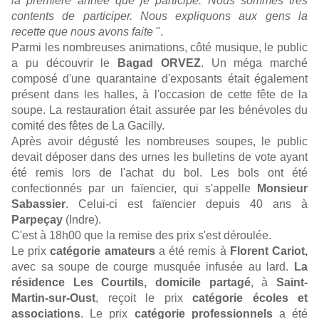
la première année que je participe. Nous sommes très
contents de participer. Nous expliquons aux gens la
recette que nous avons faite
".
Parmi les nombreuses animations, côté musique, le public
a pu découvrir le
Bagad ORVEZ
. Un méga marché
composé d'une quarantaine d'exposants était également
présent dans les halles, à l'occasion de cette fête de la
soupe. La restauration était assurée par les bénévoles du
comité des fêtes de La Gacilly.
Après avoir dégusté les nombreuses soupes, le public
devait déposer dans des urnes les bulletins de vote ayant
été remis lors de l'achat du bol. Les bols ont été
confectionnés par un faïencier, qui s'appelle
Monsieur
Sabassier
. Celui-ci est faïencier depuis 40 ans à
Parpeçay
(Indre).
C'est à 18h00 que la remise des prix s'est déroulée.
Le prix
catégorie amateurs
a été remis à
Florent Cariot,
avec sa soupe de courge musquée infusée au lard.
La
résidence Les Courtils, domicile partagé
, à
Saint-
Martin-sur-Oust
,
reçoit le prix
catégorie écoles et
associations
. Le prix
catégorie professionnels
a été