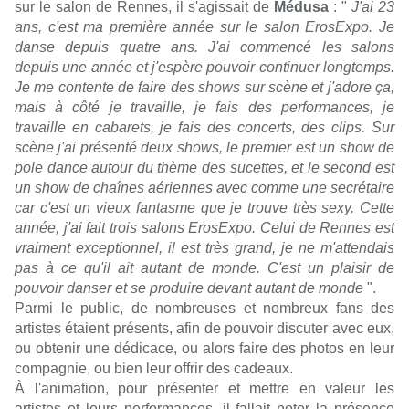
sur le salon de Rennes, il s'agissait de
Médusa
: "
J'ai 23
ans, c'est ma première année sur le salon ErosExpo. Je
danse depuis quatre ans. J'ai commencé les salons
depuis une année et j'espère pouvoir continuer longtemps.
Je me contente de faire des shows sur scène et j'adore ça,
mais à côté je travaille, je fais des performances, je
travaille en cabarets, je fais des concerts, des clips. Sur
scène j'ai présenté deux shows, le premier est un show de
pole dance autour du thème des sucettes, et le second est
un show de chaînes aériennes avec comme une secrétaire
car c'est un vieux fantasme que je trouve très sexy. Cette
année, j'ai fait trois salons ErosExpo. Celui de Rennes est
vraiment exceptionnel, il est très grand, je ne m'attendais
pas à ce qu'il ait autant de monde. C'est un plaisir de
pouvoir danser et se produire devant autant de monde
".
Parmi le public, de nombreuses et nombreux fans des
artistes étaient présents, afin de pouvoir discuter avec eux,
ou obtenir une dédicace, ou alors faire des photos en leur
compagnie, ou bien leur offrir des cadeaux.
À l'animation, pour présenter et mettre en valeur les
artistes et leurs performances, il fallait noter la présence