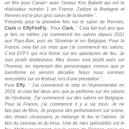
un film pour Canal+ avec l'acteur Kris Bakelit qui est le
réalisateur numéro 1 en France. J'adore la Bretagne et
Rennes est le plus gros salon de la tournée
".
Présents pour la première fois sur le salon de Rennes,
Clark
et
EffyFireFly
. Pour
Clark
, " C
ela fait huit ans que
je fais ce métier, j'ai commencé les salons depuis 2021
aux Pays-Bas, puis en Slovénie et en Belgique. Pour la
France, cela fait six mois que j'ai commencé les salons.
C'est EFFY qui m'a formé sur les spectacles de feu. Je
suis plutôt stripteaseur. Mes shows sont plutôt axés sur
l'humour, en reprenant des personnages connus que je
transforme en version décalée. Nous nous sommes
rencontrés sur un festival, lors d'une prestation
".
Pour
Effy
, " J'
ai commencé le strip et l'événementiel en
2019, et cela fait deux ans que je performe sur les salons
de l'érotisme. J'ai commencé sur des salons en Belgique.
Pour la France, j'ai commencé il y a six mois. Je ne
fais pas de films. Je propose des performances sur scène,
des shows circassiens, je mélange le feu et l'aérien. Je
fais du cerceau et du tissu. Une de mes spécialités est le