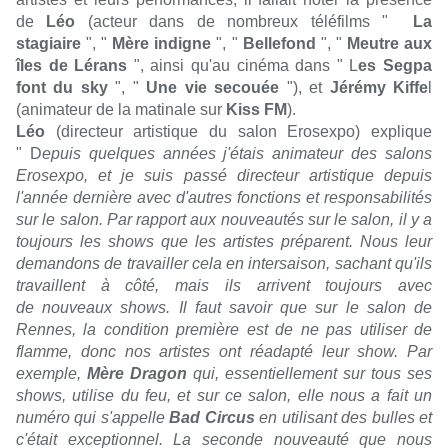
de
Léo
(acteur dans de nombreux téléfilms "
La
stagiaire
", "
Mère indigne
", "
Bellefond
", "
Meutre aux
îles de Lérans
", ainsi qu'au cinéma dans "
L
es Segpa
font du sky
", "
Une vie secouée
"), et
Jérémy Kiffe
l
(animateur de la matinale sur
Kiss FM
).
Léo
(directeur artistique du salon Erosexpo) explique
"
D
epuis quelques années j'étais animateur des salons
Erosexpo, et je suis passé directeur artistique depuis
l'année dernière avec d'autres fonctions et responsabilités
sur le salon. Par rapport aux nouveautés sur le salon, il y a
toujours les shows que les artistes préparent. Nous leur
demandons de travailler cela en intersaison, sachant qu'ils
travaillent à côté, mais ils arrivent toujours avec
de nouveaux shows. Il faut savoir que sur le salon de
Rennes, la condition première est de ne pas utiliser de
flamme, donc nos artistes ont réadapté leur show. Par
exemple,
Mère Dragon
qui, essentiellement sur tous ses
shows, utilise du feu, et sur ce salon, elle nous a fait un
numéro qui s'appelle
Bad Circus
en utilisant des bulles et
c'était exceptionnel. La seconde nouveauté que nous