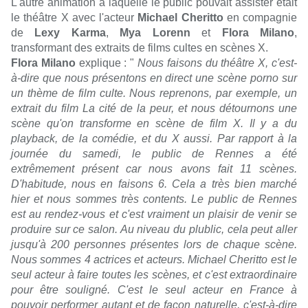
L'autre animation à laquelle le public pouvait assister était
le théâtre X avec l'acteur
Michael Cheritto
en compagnie
de
Lexy Karma
,
Mya Lorenn
et
Flora Milano
,
transformant des extraits de films cultes en scènes X.
Flora Milano
explique : "
Nous faisons du théâtre X, c'est-
à-dire que nous présentons en direct une scène porno sur
un thème de film culte. Nous reprenons, par exemple, un
extrait du film La cité de la peur, et nous détournons une
scène qu'on transforme en scène de film X. Il y a du
playback, de la comédie, et du X aussi. Par rapport à la
journée du samedi, le public de Rennes a été
extrêmement présent car nous avons fait 11 scènes.
D'habitude, nous en faisons 6. Cela a très bien marché
hier et nous sommes très contents. Le public de Rennes
est au rendez-vous et c'est vraiment un plaisir de venir se
produire sur ce salon. Au niveau du plublic, cela peut aller
jusqu'à 200 personnes présentes lors de chaque scène.
Nous sommes 4 actrices et acteurs. Michael Cheritto est le
seul acteur à faire toutes les scènes, et c'est extraordinaire
pour être souligné. C'est le seul acteur en France à
pouvoir performer autant et de façon naturelle, c'est-à-dire