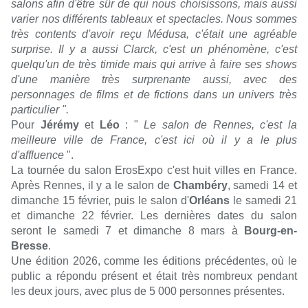
salons afin d'être sûr de qui nous choisissons, mais aussi
varier nos différents tableaux et spectacles. Nous sommes
très contents d'avoir reçu Médusa, c'était une agréable
surprise. Il y a aussi Clarck, c'est un phénomène, c'est
quelqu'un de très timide mais qui arrive à faire ses shows
d'une manière très surprenante aussi, avec des
personnages de films et de fictions dans un univers très
particulier
".
Pour
Jérémy
et
Léo
: "
Le salon de Rennes, c'est la
meilleure ville de France, c'est ici où il y a le plus
d'affluence
".
La tournée du salon ErosExpo c'est huit villes en France.
Après Rennes, il y a le salon de
Chambéry
, samedi 14 et
dimanche 15 février, puis le salon d'
Orléans
le samedi 21
et dimanche 22 février. Les dernières dates du salon
seront le samedi 7 et dimanche 8 mars à
Bourg-en-
Bresse
.
Une édition 2026, comme les éditions précédentes, où le
public a répondu présent et était très nombreux pendant
les deux jours, avec plus de 5 000 personnes présentes.