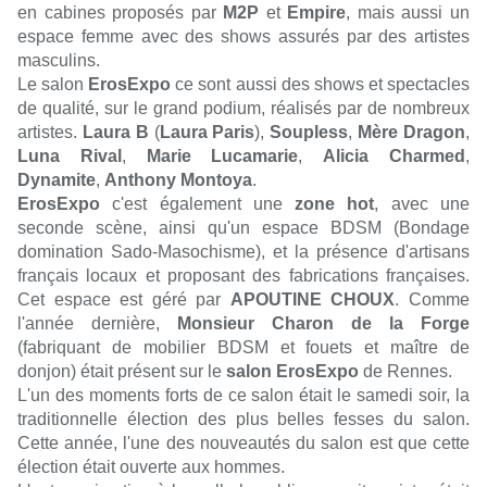
en cabines proposés par
M2P
et
Empire
, mais aussi un
espace femme avec des shows assurés par des artistes
masculins.
Le salon
ErosExpo
ce sont aussi des shows et spectacles
de qualité, sur le grand podium, réalisés par de nombreux
artistes.
Laura B
(
Laura Paris
),
Soupless
,
Mère Dragon
,
Luna Rival
,
Marie Lucamarie
,
Alicia Charmed
,
Dynamite
,
Anthony Montoya
.
ErosExpo
c'est également une
zone hot
, avec une
seconde scène, ainsi qu'un espace BDSM (Bondage
domination Sado-Masochisme), et la présence d'artisans
français locaux et proposant des fabrications françaises.
Cet espace est géré par
APOUTINE CHOUX
. Comme
l'année dernière,
Monsieur Charon de la Forge
(fabriquant de mobilier BDSM et fouets et maître de
donjon) était présent sur le
salon ErosExpo
de Rennes.
L'un des moments forts de ce salon était le samedi soir, la
traditionnelle élection des plus belles fesses du salon.
Cette année, l'une des nouveautés du salon est que cette
élection était ouverte aux hommes.