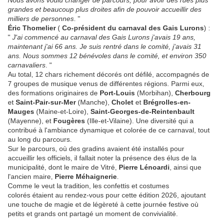
Nous avons voulu changer de parcours, pour avoir des rues plus
grandes et beaucoup plus droites afin de pouvoir accueillir des
milliers de personnes
. "
Éric Thomelier
(
Co-président du carnaval des Gais Lurons
) :
"
J'ai commencé au carnaval des Gais Lurons j'avais 19 ans,
maintenant j'ai 66 ans. Je suis rentré dans le comité, j'avais 31
ans. Nous sommes 12 bénévoles dans le comité, et environ 350
carnavaliers
. "
Au total, 12 chars richement décorés ont défilé, accompagnés de
7 groupes de musique venus de différentes régions. Parmi eux,
des formations originaires de
Port-Louis
(Morbihan),
Cherbourg
et
Saint-Pair-sur-Mer
(Manche),
Cholet
et
Brégrolles-en-
Mauges
(Maine-et-Loire),
Saint-Georges-de-Reintenbault
(Mayenne), et
Fougères
(Ille-et-Vilaine). Une diversité qui a
contribué à l'ambiance dynamique et colorée de ce carnaval, tout
au long du parcours.
Sur le parcours, où des gradins avaient été installés pour
accueillir les officiels, il fallait noter la présence des élus de la
municipalité, dont le maire de Vitré,
Pierre Lénoardi
, ainsi que
l'ancien maire,
Pierre Méhaignerie
.
Comme le veut la tradition, les confettis et costumes
colorés étaient au rendez-vous pour cette édition 2026, ajoutant
une touche de magie et de légèreté à cette journée festive où
petits et grands ont partagé un moment de convivialité.