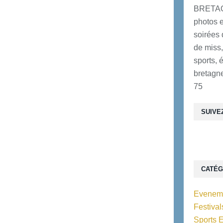
BRETAG
photos e
soirées 
de miss,
sports, 
bretagne
75
SUIVE
CATÉG
Eveneme
Festiva
Sports 