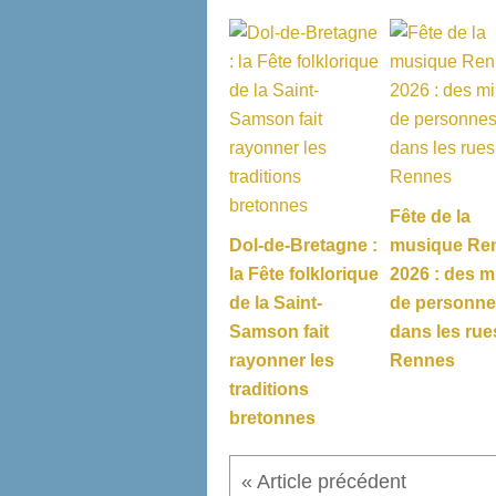
Fête de la
Dol-de-Bretagne :
musique Re
la Fête folklorique
2026 : des mi
de la Saint-
de personn
Samson fait
dans les rue
rayonner les
Rennes
traditions
bretonnes