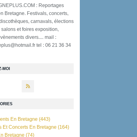
NEPLUS.COM : Reportages
n Bretagne. Festivals, concerts,
discothèques, carnavals, élections
 salons et foires exposition,
évènements divers.... mail :
plus@hotmail.fr tel : 06 21 36 34
Z-MOI
ORIES
nts En Bretagne
(443)
ls Et Concerts En Bretagne
(164)
En Bretagne
(74)