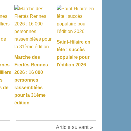
Saint-Hilaire en
fête : succès
Marche des
populaire pour
nnes
Fiertés Rennes
l'édition 2026
lliers
2026 : 16 000
es
personnes
s de
rassemblées
pour la 31ème
édition