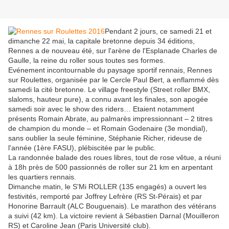
Pendant 2 jours, ce samedi 21 et
dimanche 22 mai, la capitale bretonne depuis 34 éditions,
Rennes a de nouveau été, sur l'arène de l'Esplanade Charles de
Gaulle, la reine du roller sous toutes ses formes.
Evénement incontournable du paysage sportif rennais, Rennes
sur Roulettes, organisée par le Cercle Paul Bert, a enflammé dès
samedi la cité bretonne. Le village freestyle (Street roller BMX,
slaloms, hauteur pure), a connu avant les finales, son apogée
samedi soir avec le show des riders… Etaient notamment
présents Romain Abrate, au palmarès impressionnant – 2 titres
de champion du monde – et Romain Godenaire (3e mondial),
sans oublier la seule féminine, Stéphanie Richer, rideuse de
l'année (1ère FASU), plébiscitée par le public.
La randonnée balade des roues libres, tout de rose vêtue, a réuni
à 18h près de 500 passionnés de roller sur 21 km en arpentant
les quartiers rennais.
Dimanche matin, le S'Mi ROLLER (135 engagés) a ouvert les
festivités, remporté par Joffrey Lefrère (RS St-Pérais) et par
Honorine Barrault (ALC Bouguenais). Le marathon des vétérans
a suivi (42 km). La victoire revient à Sébastien Darnal (Mouilleron
RS) et Caroline Jean (Paris Université club).