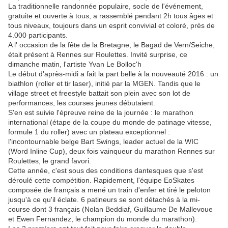
La traditionnelle randonnée populaire, socle de l'événement,
gratuite et ouverte à tous, a rassemblé pendant 2h tous âges et
tous niveaux, toujours dans un esprit convivial et coloré, près de
4.000 participants.
A l' occasion de la fête de la Bretagne, le Bagad de Vern/Seiche,
était présent à Rennes sur Roulettes. Invité surprise, ce
dimanche matin, l'artiste Yvan Le Bolloc'h
Le début d'après-midi a fait la part belle à la nouveauté 2016 : un
biathlon (roller et tir laser), initié par la MGEN. Tandis que le
village street et freestyle battait son plein avec son lot de
performances, les courses jeunes débutaient.
S'en est suivie l'épreuve reine de la journée : le marathon
international (étape de la coupe du monde de patinage vitesse,
formule 1 du roller) avec un plateau exceptionnel :
l'incontournable belge Bart Swings, leader actuel de la WIC
(Word Inline Cup), deux fois vainqueur du marathon Rennes sur
Roulettes, le grand favori.
Cette année, c'est sous des conditions dantesques que s'est
déroulé cette compétition. Rapidement, l'équipe EoSkates
composée de français a mené un train d'enfer et tiré le peloton
jusqu'à ce qu'il éclate. 6 patineurs se sont détachés à la mi-
course dont 3 français (Nolan Beddiaf, Guillaume De Mallevoue
et Ewen Fernandez, le champion du monde du marathon).