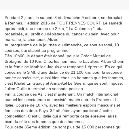
Pendant 2 jours, le samedi 8 et dimanche 9 octobre, se déroulait
à Rennes, l' édition 2016 de TOUT RENNES COURT. Le samedi
après-midi, une marche de 2 km, " La Colombia ", était
organisée, au profit du dépistage du cancer du sein. Avec pour
marraine, la chanteuse Alizée.
Au programme de la journée du dimanche, ce sont au total, 10
courses, qui étaient au programme.
Dès 10h00, le départ était donné, pour la Crédit Mutuel de
Bretagne, de 10 Km. Chez les hommes, le Lavallois Alban Chorin
et la féminine Mathilde Jaguin ont remporté l' épreuve. En ce qui
concerne le S'MI, d'une distance de 21,100 km, pour la seconde
année consécutive, aussi bien chez les hommes que les femmes,
c'est Khalid En Guady et Anna-Aêl Le Guern, qui se sont imposé.
Julien Guille à terminé en seconde position.
Fini la course des As, c'est maintenant, Un match international
auquel les spectateurs ont assisté, match entre la France et l'
Italie, Course de 10 km, avec les meilleurs espoirs masculins et
féminins des deux Pays. 32 athlètes ayant participé à cette
compétition. C'est L' Italie qui à remporté cette épreuve, aussi
bien du côté des femmes que des hommes.
Pour cette 35ème édition, ce sont plus de 15 000 personnes qui