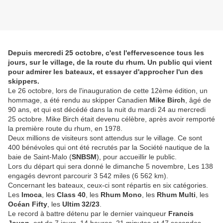
Depuis mercredi 25 octobre, c'est l'effervescence tous les
jours, sur le village, de la route du rhum. Un public qui vient
pour admirer les bateaux, et essayer d'approcher l'un des
skippers.
Le 26 octobre, lors de l'inauguration de cette 12ème édition, un
hommage, a été rendu au skipper Canadien
Mike Birch
, âgé de
90 ans, et qui est décédé dans la nuit du mardi 24 au mercredi
25 octobre. Mike Birch était devenu célèbre, après avoir remporté
la première route du rhum, en 1978.
Deux millions de visiteurs sont attendus sur le village. Ce sont
400 bénévoles qui ont été recrutés par la Société nautique de la
baie de Saint-Malo (
SNBSM
), pour accueillir le public.
Lors du départ qui sera donné le dimanche 5 novembre, Les 138
engagés devront parcourir 3 542 miles (6 562 km).
Concernant les bateaux, ceux-ci sont répartis en six catégories.
Les
Imoca
, les
Class 40
, les
Rhum Mono
, les
Rhum Multi
, les
Océan Fifty
, les
Ultim 32/23
.
Le record à battre détenu par le dernier vainqueur
Francis