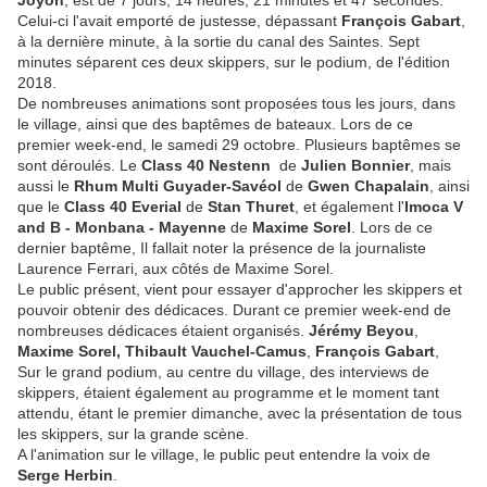
Joyon
, est de 7 jours, 14 heures, 21 minutes et 47 secondes.
Celui-ci l'avait emporté de justesse, dépassant
François Gabart
,
à la dernière minute, à la sortie du canal des Saintes. Sept
minutes séparent ces deux skippers, sur le podium, de l'édition
2018.
De nombreuses animations sont proposées tous les jours, dans
le village, ainsi que des baptêmes de bateaux. Lors de ce
premier week-end, le samedi 29 octobre. Plusieurs baptêmes se
sont déroulés. Le
Class 40 Nestenn
de
Julien Bonnier
, mais
aussi le
Rhum Multi Guyader-Savéol
de
Gwen Chapalain
, ainsi
que le
Class 40 Everial
de
Stan Thuret
, et également l'
Imoca V
and B - Monbana - Mayenne
de
Maxime Sorel
. Lors de ce
dernier baptême, Il fallait noter la présence de la journaliste
Laurence Ferrari, aux côtés de Maxime Sorel.
Le public présent, vient pour essayer d'approcher les skippers et
pouvoir obtenir des dédicaces. Durant ce premier week-end de
nombreuses dédicaces étaient organisés.
Jérémy Beyou
,
Maxime Sorel,
Thibault Vauchel-Camus
,
François Gabart
,
Sur le grand podium, au centre du village, des interviews de
skippers, étaient également au programme et le moment tant
attendu, étant le premier dimanche, avec la présentation de tous
les skippers, sur la grande scène.
A l'animation sur le village, le public peut entendre la voix de
Serge Herbin
.