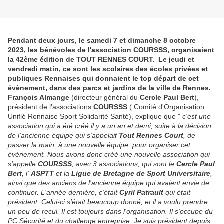
Pendant deux jours, le samedi 7 et dimanche 8 octobre
2023, les bénévoles de l'association COURSSS, organisaient
la 42ème édition de TOUT RENNES COURT. Le jeudi et
vendredi matin, ce sont les scolaires des écoles privées et
publiques Rennaises qui donnaient le top départ de cet
évènement, dans des parcs et jardins de la ville de Rennes.
François Almange
(directeur général du
Cercle Paul Bert
),
président de l'associations
COURSSS
( Comité d'Organisation
Unifié Rennaise Sport Solidarité Santé), explique que "
c'est une
association qui a été créé il y a un an et demi, suite à la décision
de l'ancienne équipe qui s'appelait
Tout Rennes Court
, de
passer la main, à une nouvelle équipe, pour organiser cet
évènement. Nous avons donc créé une nouvelle association qui
s'appelle
COURSSS
, avec 3 associations, qui sont le
Cercle Paul
Bert
, l'
ASPTT
et la
Ligue de Bretagne de Sport Universitaire
,
ainsi que des anciens de l'ancienne équipe qui avaient envie de
continuer. L'année dernière, c'était
Cyril Patrault
qui était
président. Celui-ci s'était beaucoup donné, et il a voulu prendre
un peu de recul. Il est toujours dans l'organisation. Il s'occupe du
PC Sécurité et du challenge entreprise. Je suis président depuis