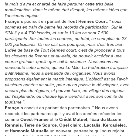
le mois d'avril et chargé de faire perdurer cette très belle
manifestation, dans le même état d'esprit, les mêmes idées que
l'ancienne équipe
".
François
poursuit en parlant de
Tout Rennes Court
, "
nous
sommes en train de battre les records de participation. Sur le
S'MI il y a 4 700 inscrits, et sur le 10 km ce sont 7 500
participants. Sur toutes les courses, au total, ce sont plus de 23
000 participants. On ne sait pas pourquoi, mais c'est très bien.
L'idée de base de Tout Rennes court, c'est de proposer à tous
les citoyens de Rennes et au-delà, de pouvoir accéder à une
course gratuite, quelle que soit la distance. Nous avons une
nouveauté cette année, qui est Le Mile. La Fédération française
d'Athlétisme, nous a demandé de l'organiser. Nous avons
proposons également le match interligue. L'objectif est de l'avoir
plusieurs années de suite, pour qu'on puisse le développer, avec
encore plus de régions, et pouvoir faire, un village des régions
sur l'esplanade, où chaque ligue viendrait avec son comité de
tourisme "
.
François
conclut en parlant des partenaires. " Nous avons
reconduit les partenaires qu'il y avait les années précédentes,
comme
Ouest-France
et le
Crédit Mutuel
, l'
Eau du Bassin
Rennais
,
Terre de Source
,
Opel clairo
,
Lactalis
,
Kercadelec
,
et
Harmonie Mutuelle
un nouveau partenaire qui nous rejoint.