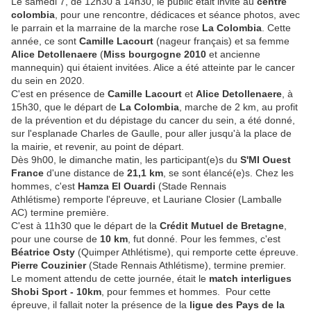
Le samedi 7, de 12h30 à 14h30, le public était invité au
centre
colombia
, pour une rencontre, dédicaces et séance photos, avec
le parrain et la marraine de la marche rose
La Colombia
. Cette
année, ce sont
Camille Lacourt
(nageur français) et sa femme
Alice Detollenaere
(
Miss bourgogne 2010
et ancienne
mannequin) qui étaient invitées. Alice a été atteinte par le cancer
du sein en 2020.
C'est en présence de
Camille Lacourt
et
Alice Detollenaere
, à
15h30, que le départ de
La Colombia
, marche de 2 km, au profit
de la prévention et du dépistage du cancer du sein, a été donné,
sur l'esplanade Charles de Gaulle, pour aller jusqu'à la place de
la mairie, et revenir, au point de départ.
Dès 9h00, le dimanche matin, les participant(e)s du
S'MI Ouest
France
d'une distance de
21,1 km
, se sont élancé(e)s. Chez les
hommes, c'est
Hamza El Ouardi
(Stade Rennais
Athlétisme) remporte l'épreuve, et Lauriane Closier (Lamballe
AC) termine première.
C'est à 11h30 que le départ de la
Crédit Mutuel de Bretagne
,
pour une course de
10 km
, fut donné. Pour les femmes, c'est
Béatrice Osty
(Quimper Athlétisme), qui remporte cette épreuve.
Pierre Couzinier
(Stade Rennais Athlétisme), termine premier.
Le moment attendu de cette journée, était le
match interligues
Shobi Sport - 10km
, pour femmes et hommes. Pour cette
épreuve, il fallait noter la présence de la
ligue des Pays de la