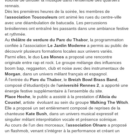
volonté de diffuser la musique dans l'ensemble des quartiers
rennais.
Dès les premières heures de la soirée, les membres de
l'
association Toucouleurs
ont animé les rues du centre-ville
avec une déambulation de batucada. Les percussions
brésiliennes ont entraîné les passants dans une ambiance festive
et rythmée.
Au
théâtre de verdure du Parc du Thabor
, la programmation
confiée à l'association
Le Jardin Moderne
a permis au public de
découvrir plusieurs formations locales aux univers variés.
Parmi elles, le duo
Los Monos
a proposé une rencontre
originale entre rap et rock. Le groupe mélange des influences
boom bap, reggaeton, club et noise avec des instrumentaux de
Morgan
, dans un univers mêlant français et espagnol.
À l'entrée du
Parc du Thabor
, le
Breizh Bowl Brass Band
,
composé d'étudiant(e)s de l'
université Rennes 2
, a apporté une
énergie festive supplémentaire à l'ensemble du site.
Place Hoche
, le public a assisté à la prestation d'
Alicia du
Coustel
, artiste évoluant au sein du groupe
Walking The Witch
.
Elle a proposé un set entièrement composé de reprises de la
chanteuse
Kate Bush
, dans un univers musical expressif et
singulier mêlant interprétation vocale et présence scénique.
Au cours de l'un des morceaux, l'
association Olnaro
a proposé
un flashmob, venant s'intégrer à la performance et créant un