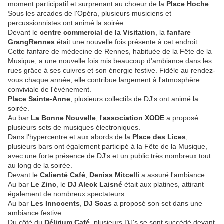
moment participatif et surprenant au choeur de la
Place Hoche
.
Sous les arcades de l'Opéra, plusieurs musiciens et
percussionnistes ont animé la soirée.
Devant le
centre commercial de la Visitation
, la
fanfare
GrangRennes
était une nouvelle fois présente à cet endroit.
Cette fanfare de médecine de Rennes, habituée de la Fête de la
Musique, a une nouvelle fois mis beaucoup d'ambiance dans les
rues grâce à ses cuivres et son énergie festive. Fidèle au rendez-
vous chaque année, elle contribue largement à l'atmosphère
conviviale de l'événement.
Place Sainte-Anne
, plusieurs collectifs de DJ's ont animé la
soirée.
Au bar
La Bonne Nouvelle
, l'
association XODE
a proposé
plusieurs sets de musiques électroniques.
Dans l'hypercentre et aux abords de la
Place des Lices
,
plusieurs bars ont également participé à la Fête de la Musique,
avec une forte présence de DJ's et un public très nombreux tout
au long de la soirée.
Devant le
Calienté Café
,
Deniss Mitcelli
a assuré l'ambiance.
Au bar
Le Zinc
, le
DJ Aleck Laisné
était aux platines, attirant
également de nombreux spectateurs.
Au bar
Les Innocents
,
DJ Soas
a proposé son set dans une
ambiance festive.
Du côté du
Délirium Café
, plusieurs DJ's se sont succédé devant