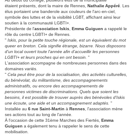
Au début du cortège, plusieurs élus de la municipalité
étaient présents, dont la maire de Rennes,
Nathalie Appéré
. Les
élus portaient une banderole aux couleurs de l'arc-en-ciel,
symbole des luttes et de la visibilité LGBT, affichant ainsi leur
soutien à la communauté LGBTI+.
Présidente de l'
association Iskis
,
Emma Guiguen
a rappelé le
rôle du centre LGBTI+ de Rennes.
"
Iskis, pour la petite touche régionale, est un équivalent du mot
queer en breton. Cela signifie étrange, bizarre. Nous disposons
d'un local ouvert toute l'année afin d'accueillir les personnes
LGBTI+ et leurs proches qui en ont besoin.
"
L'association accompagne de nombreuses personnes dans des
domaines variés.
"
Cela peut être pour de la socialisation, des activités culturelles,
du bénévolat, du militantisme, des accompagnements
administratifs, ou encore des accompagnements de
personnes victimes de discriminations. Quels que soient les
besoins, il est possible de trouver auprès des bénévoles d'Iskis
une écoute, une aide et un accompagnement adaptés.
"
Installée au
6 rue Saint-Martin
à
Rennes
, l'association mène
ses actions tout au long de l'année.
À l'occasion de cette 31ème Marches des Fiertés,
Emma
Guiguen
a également tenu à rappeler le sens de cette
mobilisation.