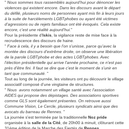
"
Nous sommes tous rassemblés aujourd'hui pour dénoncer les
violences qui existent encore. Dans les discours avant le départ
du défilé, plusieurs noms de personnes ayant mis fin à leurs jours
à la suite de harcèlements LGBTphobes ou ayant été victimes
d'agressions ou de rejets familiaux ont été évoqués. Cela existe
encore, c'est une réalité aujourd'hui.
"
Pour la présidente d'
Iskis
, la vigilance reste de mise face à la
recrudescence des discours de haine.
"
Face à cela, il y a besoin que l'on s'unisse, parce qu'avec la
montée des discours d'extrême droite, on observe une libération
de la parole LGBTphobe et des actes LGBTphobes. Avec
l'élection présidentielle qui arrive l'année prochaine, ce n'est pas
près d'être fini. Il faut se dire que c'est le moment de s'unir en
tant que communauté.
"
Tout au long de la journée, les visiteurs ont pu découvrir le village
associatif composé d'une vingtaine de structures.
"
Nous avons notamment un village santé avec l'association
AIDES qui propose des dépistages. Des associations sportives
comme GLS sont également présentes. On retrouve aussi
Commune Vision, Le Cercle, plusieurs syndicats ainsi que des
avocats du barreau de Rennes.
"
La journée s'est terminée par la traditionnelle
Noz pride
organisée à la
salle de la Cité
, de 20h00 à minuit, clôturant cette
31ème édition de la Marche des Fiertés de
Rennes
.