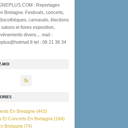
NEPLUS.COM : Reportages
n Bretagne. Festivals, concerts,
discothèques, carnavals, élections
 salons et foires exposition,
évènements divers.... mail :
plus@hotmail.fr tel : 06 21 36 34
Z-MOI
ORIES
nts En Bretagne
(443)
ls Et Concerts En Bretagne
(164)
En Bretagne
(74)