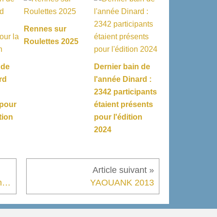
Rennes sur
Roulettes 2025
 de
Dernier bain de
rd
l'année Dinard :
2342 participants
 pour
étaient présents
tion
pour l'édition
2024
X-MAN Birthday Tour au Mango Club
YAOUANK 2013