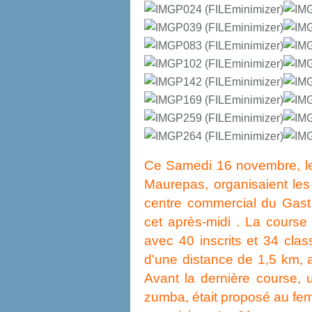
Ce Samedi 16 novembre, l
Maurepas, organisaient l
centre commercial du Gast
cet après-midi . La course
avec 40 inscrits et 34 clas
d'une distance de 1,5 km, a
Avant la dernière course,
zumba, était proposé au fe