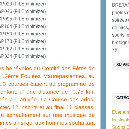
BRETAG
photos e
soirées 
de miss,
sports, 
bretagne
75
SUIVE
es bénévoles du Comité des Fêtes de
es 12ème Foulées Maurepasiennes, au
. 3 courses étaient au programme de
 enfant, d' une distance de 0,75 km,
CATÉG
sés à l' arrivée. La Course des ados,
vec 12 inscrits et au final 11 classés.
Eveneme
 un échauffement sur une musique de
Festiva
mmes ainsi qu' aux hommes souhaitant
Sports 