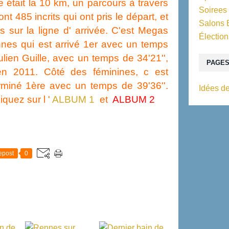
e était la 10 km, un parcours à travers
Soirees
t 485 incrits qui ont pris le départ, et
Salons 
s sur la ligne d' arrivée. C'est Megas
Élection
nes qui est arrivé 1er avec un temps
ulien Guille, avec un temps de 34'21'',
PAGE
en 2011. Côté des féminines, c est
rminé 1ère avec un temps de 39'36''.
Idées de
iquez sur l '
ALBUM 1
et
ALBUM 2
epost
0