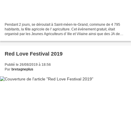
Pendant 2 jours, se déroulait à Saint-méen-le-Grand, commune de 4 795
habitants, la fête agricole de l' agriculture. Cet évènement gratuit, était
organisé par les Jeunes Agriculteurs d' Ille et Vilaine ainsi que des JA de
Saint-Méen-le-Grand, et de nombreux...
Red Love Festival 2019
Publié le 26/08/2019 à 18:56
Par
bretagneplus