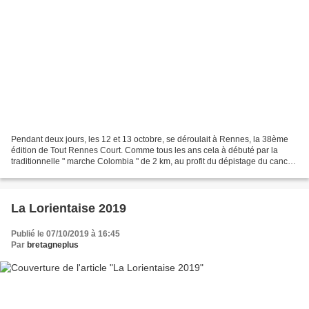
Pendant deux jours, les 12 et 13 octobre, se déroulait à Rennes, la 38ème
édition de Tout Rennes Court. Comme tous les ans cela à débuté par la
traditionnelle " marche Colombia " de 2 km, au profit du dépistage du cancer
du sein. La marraine de cette...
La Lorientaise 2019
Publié le 07/10/2019 à 16:45
Par
bretagneplus