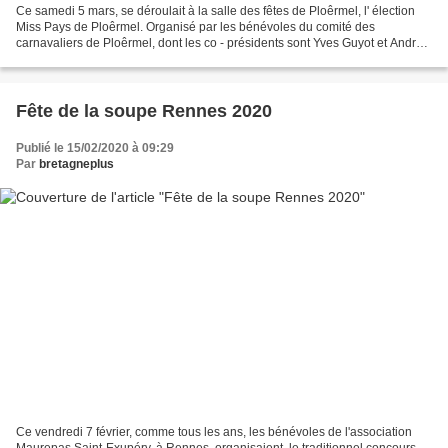
Ce samedi 5 mars, se déroulait à la salle des fêtes de Ploêrmel, l' élection
Miss Pays de Ploêrmel. Organisé par les bénévoles du comité des
carnavaliers de Ploêrmel, dont les co - présidents sont Yves Guyot et André-
pierre Grenier, cette soirée avait...
Fête de la soupe Rennes 2020
Publié le 15/02/2020 à 09:29
Par
bretagneplus
Ce vendredi 7 février, comme tous les ans, les bénévoles de l'association
Maurepas Saint-Exupéry, à Rennes, organisaient, le traditionnel concours