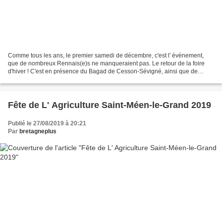
Comme tous les ans, le premier samedi de décembre, c'est l' évènement,
que de nombreux Rennais(e)s ne manqueraient pas. Le retour de la foire
d'hiver ! C'est en présence du Bagad de Cesson-Sévigné, ainsi que de
Nathalie Appéré ( Maire de Rennes), et de...
Fête de L' Agriculture Saint-Méen-le-Grand 2019
Publié le 27/08/2019 à 20:21
Par
bretagneplus