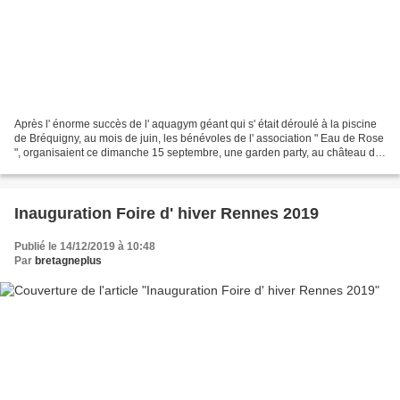
Après l' énorme succès de l' aquagym géant qui s' était déroulé à la piscine
de Bréquigny, au mois de juin, les bénévoles de l' association " Eau de Rose
", organisaient ce dimanche 15 septembre, une garden party, au château d'
apigné, situé sur la commune...
Inauguration Foire d' hiver Rennes 2019
Publié le 14/12/2019 à 10:48
Par
bretagneplus