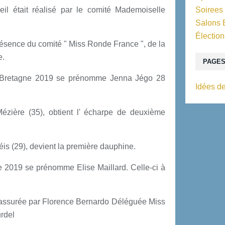
cueil était réalisé par le comité Mademoiselle
Soirees
Salons 
Élection
a présence du comité " Miss Ronde France ", de la
e.
PAGE
Bretagne 2019 se prénomme Jenna Jégo 28
Idées de
zière (35), obtient l' écharpe de deuxième
éis (29), devient la première dauphine.
 2019 se prénomme Elise Maillard. Celle-ci à
it assurée par Florence Bernardo Déléguée Miss
rdel