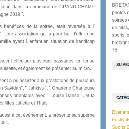
BRETAG
000 situé dans la commune de GRAND-CHAMP
photos e
tagne 2019 ".
soirées 
 bénéfices de la soirée, était reversée à l'
de miss,
. Une association qui a pour but d'offrir une
sports, 
ille ayant 1 enfant en situation de handicap
bretagne
75
aient effectuer plusieurs passages, en tenue
SUIVE
t nuisette, et également se présenter au micro.
ésent a pu assister aux prestations de plusieurs
wan Savidan", " Jahkiss ", " Charlène Chanteuse
anses orientales avec " Louise Danse ", et la
CATÉG
filles Juliette et Thaïs.
Eveneme
 aussi à cet évènement, a présenté sa superbe
Festiva
blic.
Sports 