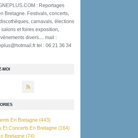
NEPLUS.COM : Reportages
n Bretagne. Festivals, concerts,
discothèques, carnavals, élections
 salons et foires exposition,
évènements divers.... mail :
plus@hotmail.fr tel : 06 21 36 34
Z-MOI
ORIES
nts En Bretagne
(443)
ls Et Concerts En Bretagne
(164)
En Bretagne
(74)