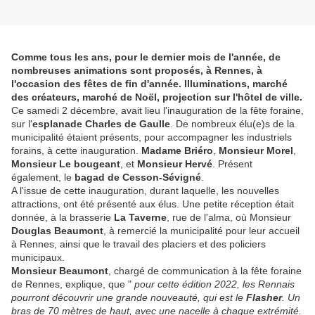
Comme tous les ans, pour le dernier mois de l'année, de
nombreuses animations sont proposés, à Rennes, à
l'occasion des fêtes de fin d'année. Illuminations, marché
des créateurs, marché de Noël, projection sur l'hôtel de ville.
Ce samedi 2 décembre, avait lieu l'inauguration de la fête foraine,
sur l'
esplanade Charles de Gaulle
. De nombreux élu(e)s de la
municipalité étaient présents, pour accompagner les industriels
forains, à cette inauguration.
Madame Briéro
,
Monsieur Morel
,
Monsieur Le bougeant
, et
Monsieur Hervé
. Présent
également, le
bagad de Cesson-Sévigné
.
A l'issue de cette inauguration, durant laquelle, les nouvelles
attractions, ont été présenté aux élus. Une petite réception était
donnée, à la brasserie
La Taverne
, rue de l'alma, où Monsieur
Douglas Beaumont
, à remercié la municipalité pour leur accueil
à Rennes, ainsi que le travail des placiers et des policiers
municipaux.
Monsieur Beaumont
, chargé de communication à la fête foraine
de Rennes, explique, que "
pour cette édition 2022, les Rennais
pourront découvrir une grande nouveauté, qui est le
Flasher
. Un
bras de 70 mètres de haut, avec une nacelle à chaque extrémité.