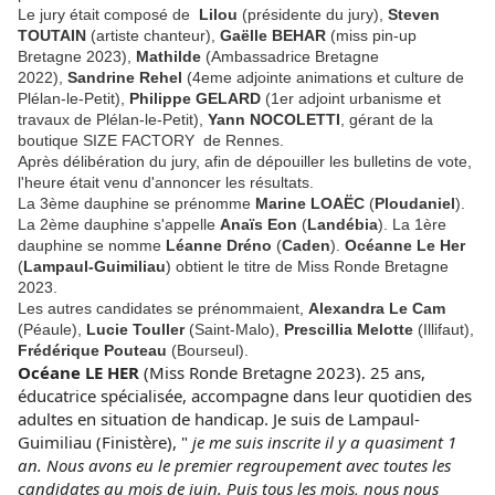
Le jury était composé de
Lilou
(présidente du jury),
Steven
TOUTAIN
(artiste chanteur),
Gaëlle BEHAR
(miss pin-up
Bretagne 2023),
Mathilde
(Ambassadrice Bretagne
2022),
Sandrine Rehel
(4eme adjointe animations et culture de
Plélan-le-Petit),
Philippe GELARD
(1er adjoint urbanisme et
travaux de Plélan-le-Petit),
Yann NOCOLETTI
, gérant de la
boutique SIZE FACTORY de Rennes.
Après délibération du jury, afin de dépouiller les bulletins de vote,
l'heure était venu d'annoncer les résultats.
La 3ème dauphine se prénomme
Marine LOAËC
(
Ploudaniel
).
La 2ème dauphine s'appelle
Anaïs Eon
(
Landébia
). La 1ère
dauphine se nomme
Léanne Dréno
(
Caden
).
Océanne Le Her
(
Lampaul-Guimiliau
) obtient le titre de Miss Ronde Bretagne
2023.
Les autres candidates se prénommaient,
Alexandra Le Cam
(Péaule),
Lucie Touller
(Saint-Malo),
Prescillia Melotte
(Illifaut),
Frédérique Pouteau
(Bourseul).
Océane LE HER
(Miss Ronde Bretagne 2023). 25 ans,
éducatrice spécialisée, accompagne dans leur quotidien des
adultes en situation de handicap. Je suis de Lampaul-
Guimiliau (Finistère), "
je me suis inscrite il y a quasiment 1
an. Nous avons eu le premier regroupement avec toutes les
candidates au mois de juin. Puis tous les mois, nous nous