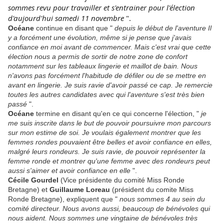
sommes revu pour travailler et s'entrainer pour l'élection
d'aujourd'hui samedi 11 novembre
".
Océane
continue
en disant que "
depuis le début de l'aventure Il
y a forcément une évolution, même si je pense que j'avais
confiance en moi avant de commencer. Mais c'est vrai que cette
élection nous a permis de sortir de notre zone de confort
notamment sur les tableaux lingerie et maillot de bain. Nous
n'avons pas forcément l'habitude de défiler ou de se mettre en
avant en lingerie. Je suis ravie d'avoir passé ce cap. Je remercie
toutes les autres candidates avec qui l'aventure s'est très bien
passé
".
Océane
termine en disant qu'en ce qui concerne l'élection, "
je
me suis inscrite dans le but de pouvoir poursuivre mon parcours
sur mon estime de soi. Je voulais également montrer que les
femmes rondes pouvaient être belles et avoir confiance en elles,
malgré leurs rondeurs. Je suis ravie, de pouvoir représenter la
femme ronde et montrer qu'une femme avec des rondeurs peut
aussi s'aimer et avoir confiance en elle
".
Cécile Gourdel
(Vice présidente du comité Miss Ronde
Bretagne) et
Guillaume Loreau
(président du comite Miss
Ronde Bretagne), expliquent que "
nous sommes 4 au sein du
comité directeur. Nous avons aussi, beaucoup de bénévoles qui
nous aident. Nous sommes une vingtaine de bénévoles très