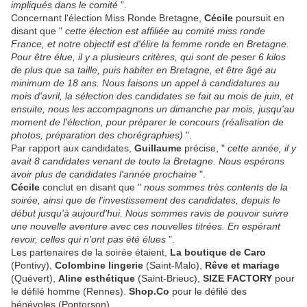
impliqués dans le comité
".
Concernant l'élection Miss Ronde Bretagne,
Cécile
poursuit en
disant que "
cette élection est affiliée au comité miss ronde
France, et notre objectif est d'élire la femme ronde en Bretagne.
Pour être élue, il y a plusieurs critères, qui sont de peser 6 kilos
de plus que sa taille, puis habiter en Bretagne, et être âgé au
minimum de 18 ans. Nous faisons un appel à candidatures au
mois d'avril, la sélection des candidates se fait au mois de juin, et
ensuite, nous les accompagnons un dimanche par mois, jusqu'au
moment de l'élection, pour préparer le concours (réalisation de
photos, préparation des chorégraphies)
".
Par rapport aux candidates,
Guillaume
précise, "
cette année, il y
avait 8 candidates venant de toute la Bretagne. Nous espérons
avoir plus de candidates l'année prochaine
".
Cécile
conclut en disant que "
nous sommes très contents de la
soirée, ainsi que de l'investissement des candidates, depuis le
début jusqu'à aujourd'hui. Nous sommes ravis de pouvoir suivre
une nouvelle aventure avec ces nouvelles titrées. En espérant
revoir, celles qui n'ont pas été élues
".
Les partenaires de la soirée étaient,
La boutique de Caro
(Pontivy),
Colombine lingerie
(Saint-Malo),
Rêve et mariage
(Quévert),
Aline esthétique
(Saint-Brieuc),
SIZE FACTORY
pour
le défilé homme (Rennes).
Shop.Co
pour le défilé des
bénévoles (Pontorson).